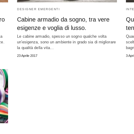
DESIGNER EMERGENTI
INT
ro
Cabine armadio da sogno, tra vere
Qua
esigenze e voglia di lusso.
te
za
Le cabine armadio, spesso un sogno qualche volta
Quad
ze.
un'esigenza, sono un ambiente in grado sia di migliorare
scel
la qualità della vita…
bag
23 Aprile 2017
3 Apr