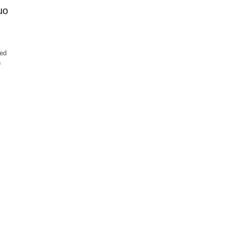
uo
 ed
n