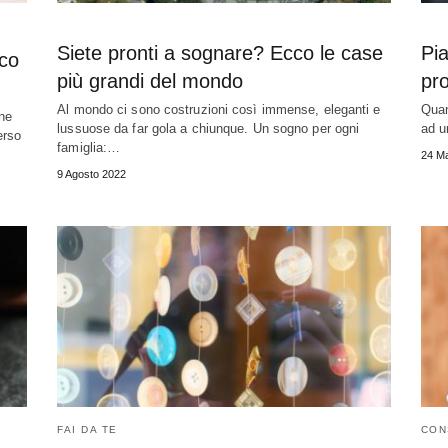
Siete pronti a sognare? Ecco le case
Pia
cco
più grandi del mondo
pro
Al mondo ci sono costruzioni così immense, eleganti e
Quan
une
lussuose da far gola a chiunque. Un sogno per ogni
ad u
erso
famiglia:…
24 M
9 Agosto 2022
FAI DA TE
CON