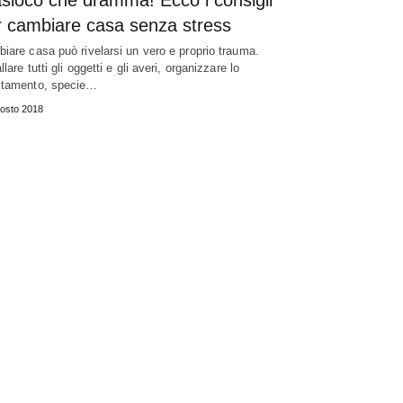
asloco che dramma! Ecco i consigli
r cambiare casa senza stress
iare casa può rivelarsi un vero e proprio trauma.
lare tutti gli oggetti e gli averi, organizzare lo
tamento, specie…
osto 2018