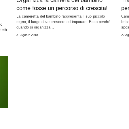
Organizza la camera del bambino
Tr
come fosse un percorso di crescita!
pe
La cameretta del bambino rappresenta il suo piccolo
Camb
regno, il luogo dove crescere ed imparare. Ecco perchè
Imbal
lo
quando si organizza…
spos
rietà
31 Agosto 2018
27 Ag