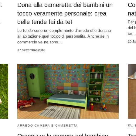
:
Dona alla cameretta dei bambini un
Con
!
tocco veramente personale: crea
nat
delle tende fai da te!
a
Per 
del 
Le tende sono un complemento d’arredo che donano
se…
all’abitazione quel tocco di personalità. Anche se in
commercio ve ne sono…
10 Se
17 Settembre 2018
ARREDO CAMERA E CAMERETTA
FAI 