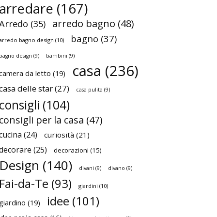
arredare
(167)
arredo bagno
(48)
Arredo
(35)
bagno
(37)
arredo bagno design
(10)
bagno design
(9)
bambini
(9)
casa
(236)
camera da letto
(19)
casa delle star
(27)
casa pulita
(9)
consigli
(104)
consigli per la casa
(47)
cucina
(24)
curiosità
(21)
decorare
(25)
decorazioni
(15)
Design
(140)
divani
(9)
divano
(9)
Fai-da-Te
(93)
giardini
(10)
idee
(101)
giardino
(19)