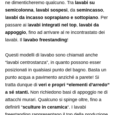
ne dimenticheremo qualcuno. Tra
lavabi su
semicolonna
,
lavabi sospesi
, da
semincasso
,
l
avabi da incasso soprapiano e sottopiano
. Per
passare ai l
avabi integrati nel top
,
lavabi da
appoggio
, fino ad arrivare al re incontrastato dei
lavabi. Il
lavabo freestanding
!
Questi modelli di lavabo sono chiamati anche
“lavabi centrostanza”, in quanto possono esser
posizionati in qualsiasi punto del bagno. Basta un
punto acqua a pavimento anziché a parete! Si
tratta dunque di
veri e propri “elementi d’arredo”
a sé stanti.
Non richiedono basi di appoggio ne di
attacchi murari. Qualcuno si spinge oltre, fino a
definirli “
sculture in ceramica
“. I lavabi
freestanding rappresentano il top della produzione