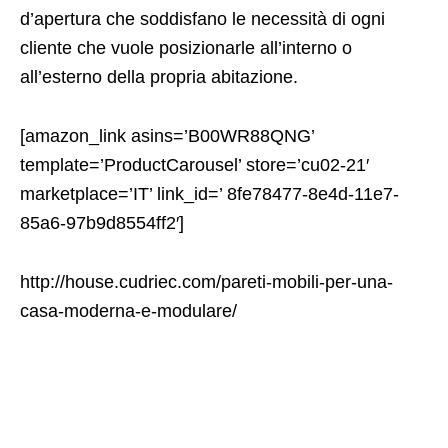
d’apertura che soddisfano le necessità di ogni
cliente che vuole posizionarle all’interno o
all’esterno della propria abitazione.
[amazon_link asins=’B00WR88QNG’
template=’ProductCarousel’ store=’cu02-21′
marketplace=’IT’ link_id=’ 8fe78477-8e4d-11e7-
85a6-97b9d8554ff2′]
http://house.cudriec.com/pareti-mobili-per-una-
casa-moderna-e-modulare/