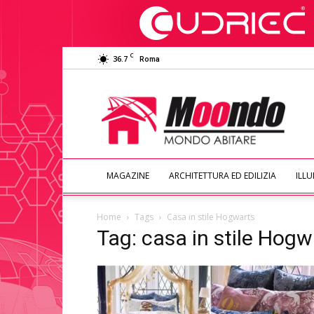
C
36.7
Roma
Moondo
Abitare
MAGAZINE
ARCHITETTURA ED EDILIZIA
ILL
Home
Tags
Casa in stile Hogwarts
Tag: casa in stile Hogw