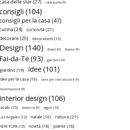
casa delle star
(27)
casa pulita
(9)
consigli
(104)
consigli per la casa
(47)
cucina
(24)
curiosità
(21)
decorare
(25)
decorazioni
(15)
Design
(140)
divani
(9)
divano
(9)
Fai-da-Te
(93)
giardini
(10)
idee
(101)
giardino
(19)
idee per la casa
(16)
idee per ristrutturare
(9)
illuminazione
(9)
interior design
(106)
lavabi
(15)
legno
(10)
lavatrice
(9)
natura
(21)
natale
(16)
Los Angeles
(12)
novità
(18)
piante
(18)
NEW YORK
(13)