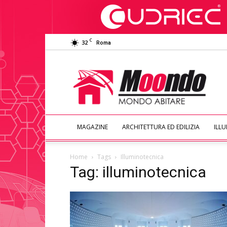
C
32
Roma
Moondo
Abitare
MAGAZINE
ARCHITETTURA ED EDILIZIA
ILL
Home
Tags
Illuminotecnica
Tag: illuminotecnica