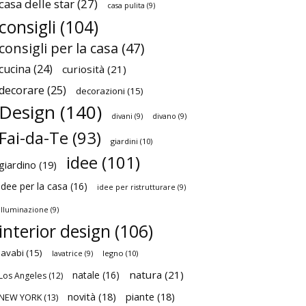
casa delle star
(27)
casa pulita
(9)
consigli
(104)
consigli per la casa
(47)
cucina
(24)
curiosità
(21)
decorare
(25)
decorazioni
(15)
Design
(140)
divani
(9)
divano
(9)
Fai-da-Te
(93)
giardini
(10)
idee
(101)
giardino
(19)
idee per la casa
(16)
idee per ristrutturare
(9)
illuminazione
(9)
interior design
(106)
lavabi
(15)
legno
(10)
lavatrice
(9)
natura
(21)
natale
(16)
Los Angeles
(12)
novità
(18)
piante
(18)
NEW YORK
(13)