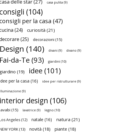
casa delle star
(27)
casa pulita
(9)
consigli
(104)
consigli per la casa
(47)
cucina
(24)
curiosità
(21)
decorare
(25)
decorazioni
(15)
Design
(140)
divani
(9)
divano
(9)
Fai-da-Te
(93)
giardini
(10)
idee
(101)
giardino
(19)
idee per la casa
(16)
idee per ristrutturare
(9)
illuminazione
(9)
interior design
(106)
lavabi
(15)
legno
(10)
lavatrice
(9)
natura
(21)
natale
(16)
Los Angeles
(12)
novità
(18)
piante
(18)
NEW YORK
(13)