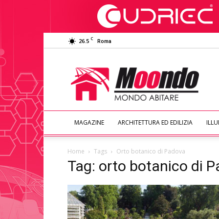
C
26.5
Roma
Moondo
Abitare
MAGAZINE
ARCHITETTURA ED EDILIZIA
ILL
Home
Tags
Orto botanico di Padova
Tag: orto botanico di 