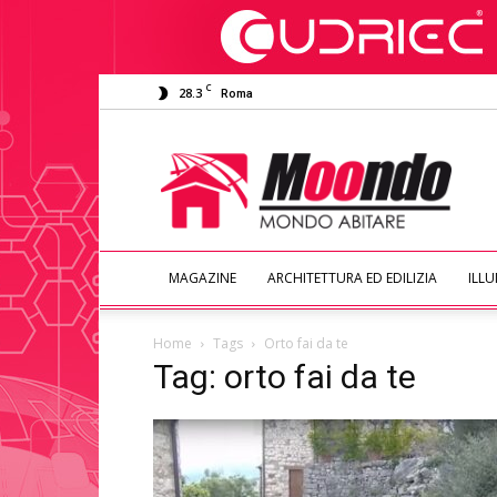
C
28.3
Roma
Moondo
Abitare
MAGAZINE
ARCHITETTURA ED EDILIZIA
ILL
Home
Tags
Orto fai da te
Tag: orto fai da te