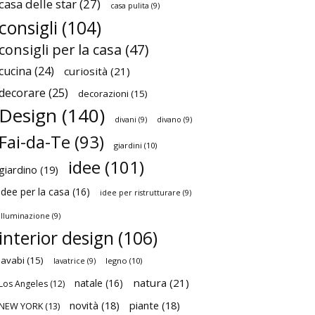
casa delle star
(27)
casa pulita
(9)
consigli
(104)
consigli per la casa
(47)
cucina
(24)
curiosità
(21)
decorare
(25)
decorazioni
(15)
Design
(140)
divani
(9)
divano
(9)
Fai-da-Te
(93)
giardini
(10)
idee
(101)
giardino
(19)
idee per la casa
(16)
idee per ristrutturare
(9)
illuminazione
(9)
interior design
(106)
lavabi
(15)
legno
(10)
lavatrice
(9)
natura
(21)
natale
(16)
Los Angeles
(12)
novità
(18)
piante
(18)
NEW YORK
(13)