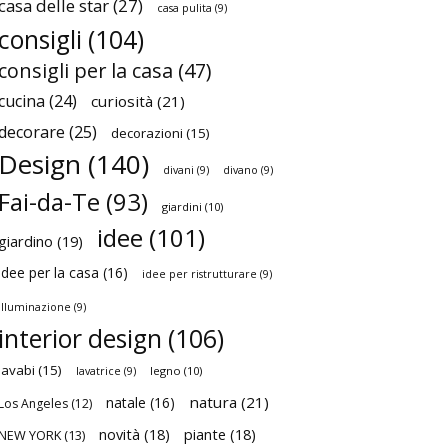
casa delle star
(27)
casa pulita
(9)
consigli
(104)
consigli per la casa
(47)
cucina
(24)
curiosità
(21)
decorare
(25)
decorazioni
(15)
Design
(140)
divani
(9)
divano
(9)
Fai-da-Te
(93)
giardini
(10)
idee
(101)
giardino
(19)
idee per la casa
(16)
idee per ristrutturare
(9)
illuminazione
(9)
interior design
(106)
lavabi
(15)
legno
(10)
lavatrice
(9)
natura
(21)
natale
(16)
Los Angeles
(12)
novità
(18)
piante
(18)
NEW YORK
(13)