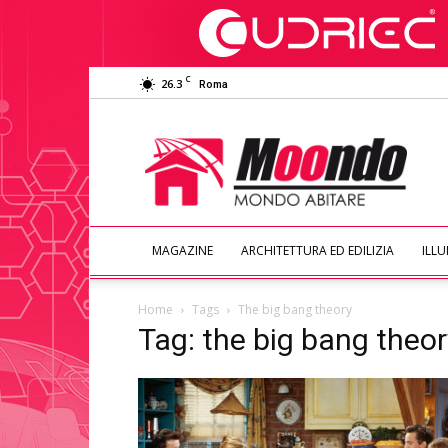
C
26.3
Roma
Moondo
Abitare
MAGAZINE
ARCHITETTURA ED EDILIZIA
ILL
Home
Tags
The big bang theory
Tag: the big bang theor