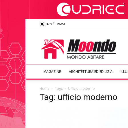
C
37.9
Roma
Moondo
Abitare
MAGAZINE
ARCHITETTURA ED EDILIZIA
ILL
Home
Tags
Ufficio moderno
Tag: ufficio moderno