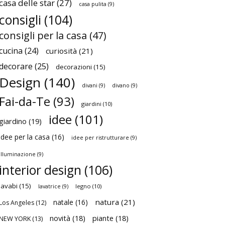
casa delle star
(27)
casa pulita
(9)
consigli
(104)
consigli per la casa
(47)
cucina
(24)
curiosità
(21)
decorare
(25)
decorazioni
(15)
Design
(140)
divani
(9)
divano
(9)
Fai-da-Te
(93)
giardini
(10)
idee
(101)
giardino
(19)
idee per la casa
(16)
idee per ristrutturare
(9)
illuminazione
(9)
interior design
(106)
lavabi
(15)
legno
(10)
lavatrice
(9)
natura
(21)
natale
(16)
Los Angeles
(12)
novità
(18)
piante
(18)
NEW YORK
(13)