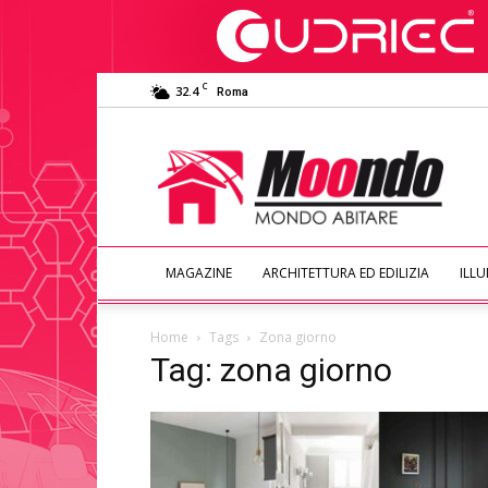
C
32.4
Roma
Moondo
Abitare
MAGAZINE
ARCHITETTURA ED EDILIZIA
ILL
Home
Tags
Zona giorno
Tag: zona giorno