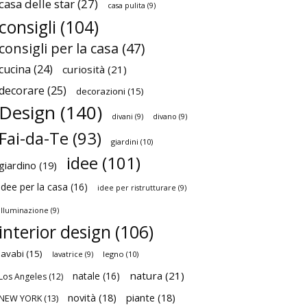
casa delle star
(27)
casa pulita
(9)
consigli
(104)
consigli per la casa
(47)
cucina
(24)
curiosità
(21)
decorare
(25)
decorazioni
(15)
Design
(140)
divani
(9)
divano
(9)
Fai-da-Te
(93)
giardini
(10)
idee
(101)
giardino
(19)
idee per la casa
(16)
idee per ristrutturare
(9)
illuminazione
(9)
interior design
(106)
lavabi
(15)
legno
(10)
lavatrice
(9)
natura
(21)
natale
(16)
Los Angeles
(12)
novità
(18)
piante
(18)
NEW YORK
(13)