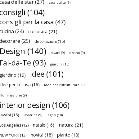
casa delle star
(27)
casa pulita
(9)
consigli
(104)
consigli per la casa
(47)
cucina
(24)
curiosità
(21)
decorare
(25)
decorazioni
(15)
Design
(140)
divani
(9)
divano
(9)
Fai-da-Te
(93)
giardini
(10)
idee
(101)
giardino
(19)
idee per la casa
(16)
idee per ristrutturare
(9)
illuminazione
(9)
interior design
(106)
lavabi
(15)
legno
(10)
lavatrice
(9)
natura
(21)
natale
(16)
Los Angeles
(12)
novità
(18)
piante
(18)
NEW YORK
(13)