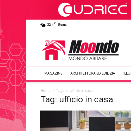
C
32.4
Roma
Moondo
Abitare
MAGAZINE
ARCHITETTURA ED EDILIZIA
ILL
Home
Tags
Ufficio in casa
Tag: ufficio in casa