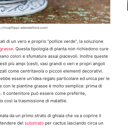
s://vivaifilippi-edendelfiore.com)
ti di un vero e proprio “pollice verde”, la soluzione
grasse
. Questa tipologia di pianta non richiedono cure
eano colori e sfumature assai piacevoli. Inoltre queste
sti più ampi (cesti, vasi grandi o veri e propri angoli
zati come centritavola o piccoli elementi decorativi.
ebbe essere un’idea regalo particolare ed unica per le
e con le piantine grasse è molto semplice: prima di
. Il contenitore può essere come preferite,
o così la trasmissione di malattie.
ata da un primo strato di ghiaia che va a coprire il
stendere del
substrato
per cactus lasciando circa un