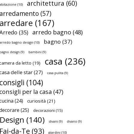
architettura
(60)
abitazione
(10)
arredamento
(57)
arredare
(167)
arredo bagno
(48)
Arredo
(35)
bagno
(37)
arredo bagno design
(10)
bagno design
(9)
bambini
(9)
casa
(236)
camera da letto
(19)
casa delle star
(27)
casa pulita
(9)
consigli
(104)
consigli per la casa
(47)
cucina
(24)
curiosità
(21)
decorare
(25)
decorazioni
(15)
Design
(140)
divani
(9)
divano
(9)
Fai-da-Te
(93)
giardini
(10)