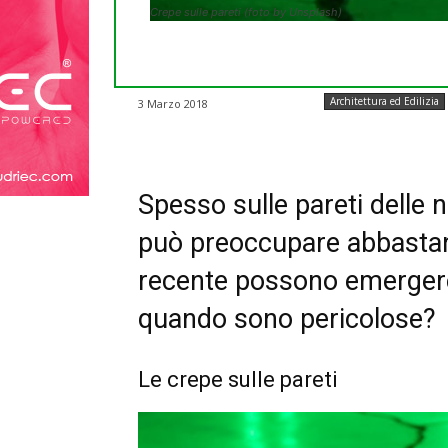
Crepe sulle pareti (foto by Unsplash)
Architettura ed Edilizia
3 Marzo 2018
Spesso sulle pareti delle
può preoccupare abbastan
recente possono emergere 
quando sono pericolose?
Le crepe sulle pareti