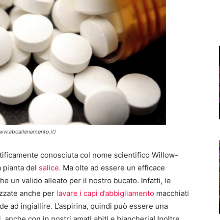
www.abcallenamento.it)
ntificamente conosciuta col nome scientifico Willow-
a pianta del
salice
. Ma olte ad essere un efficace
 un valido alleato per il nostro bucato. Infatti, le
izzate anche per
lavare i capi d’abbigliamento
macchiati
e ad ingiallire. L’aspirina, quindi può essere una
 anche con in nostri amati abiti e biancheria! Inoltre,