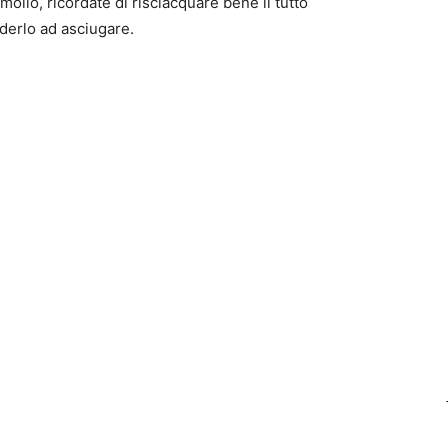
mollo, ricordate di risciacquare bene il tutto
derlo ad asciugare.