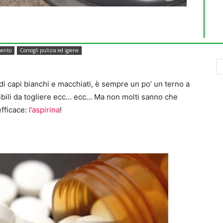
mento
Consigli pulizia ed igiene
ti di capi bianchi e macchiati, è sempre un po’ un terno a
ssibili da togliere ecc… ecc… Ma non molti sanno che
efficace:
l’aspirina
!