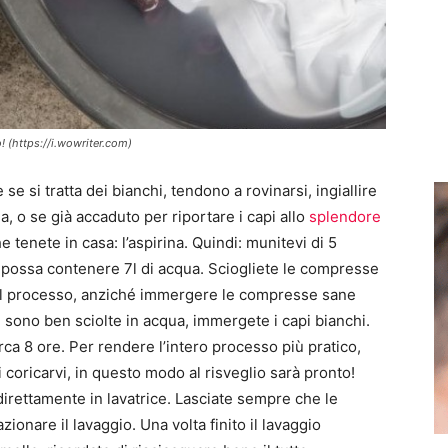
to! (https://i.wowriter.com)
e se si tratta dei bianchi, tendono a rovinarsi, ingiallire
, o se già accaduto per riportare i capi allo
splendore
e tenete in casa: l’aspirina. Quindi: munitevi di 5
possa contenere 7l di acqua. Sciogliete le compresse
 il processo, anziché immergere le compresse sane
e sono ben sciolte in acqua, immergete i capi bianchi.
rca 8 ore. Per rendere l’intero processo più pratico,
 coricarvi, in questo modo al risveglio sarà pronto!
 direttamente in lavatrice. Lasciate sempre che le
ionare il lavaggio. Una volta finito il lavaggio