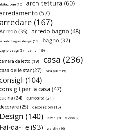
architettura
(60)
abitazione
(10)
arredamento
(57)
arredare
(167)
arredo bagno
(48)
Arredo
(35)
bagno
(37)
arredo bagno design
(10)
bagno design
(9)
bambini
(9)
casa
(236)
camera da letto
(19)
casa delle star
(27)
casa pulita
(9)
consigli
(104)
consigli per la casa
(47)
cucina
(24)
curiosità
(21)
decorare
(25)
decorazioni
(15)
Design
(140)
divani
(9)
divano
(9)
Fai-da-Te
(93)
giardini
(10)