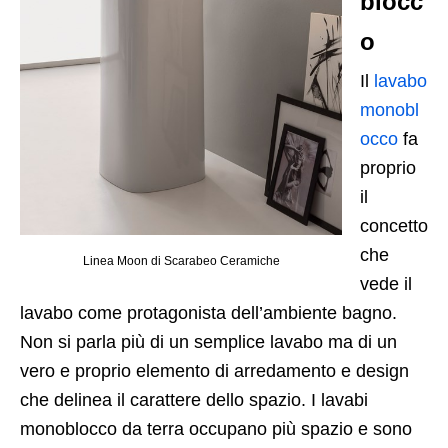
blocc
o
Il
lavabo
monobl
occo
fa
proprio
il
concetto
che
Linea Moon di Scarabeo Ceramiche
vede il
lavabo come protagonista dell’ambiente bagno.
Non si parla più di un semplice lavabo ma di un
vero e proprio elemento di arredamento e design
che delinea il carattere dello spazio. I lavabi
monoblocco da terra occupano più spazio e sono