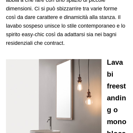
abbia a che fare con uno spazio di piccole
dimensioni. Ci si può sbizzarrire tra varie forme
così da dare carattere e dinamicità alla stanza. Il
lavabo sospeso unisce lo stile contemporaneo e lo
spirito easy-chic così da adattarsi sia nei bagni
residenziali che contract.
Lava
bi
freest
andin
g o
mono